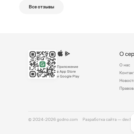
Все отзывы
О се
О нас
Приложение
в App Store
Контак
и Google Play
Новост
Правов
©
2024-2026
godno.com
Разработка сайта —
dev.fa