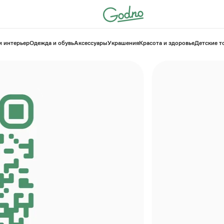
и интерьер
Одежда и обувь
Аксессуары
Украшения
Красота и здоровье
⁠Детские 
кальных
лей и
новый мир
чших локальных
й России, ценности
рых поражаемся. И
рые так же, как мы,
тво и эстетику.