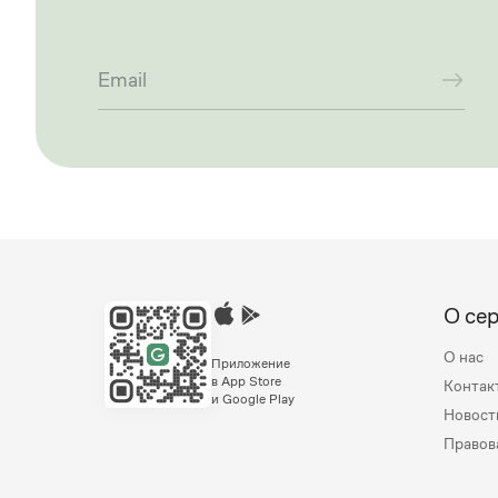
О се
О нас
Приложение
в App Store
Контак
и Google Play
Новост
Правов