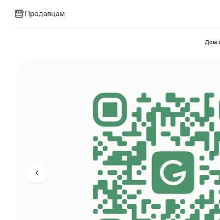
Продавцам
⁠Дом 
Приглашаем ло
производите
мастеров в наш 
В одном месте мы собираем лу
производителей и мастеров со все
которых разделяем, таланту кото
объединяем их с покупателями, кото
ценят индивидуальность, качес