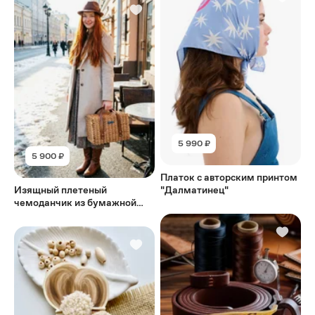
5 990 ₽
5 900 ₽
Платок с авторским принтом
Изящный плетеный
"Далматинец"
чемоданчик из бумажной
лозы