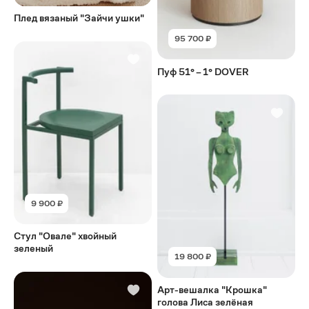
Плед вязаный "Зайчи ушки"
95 700 ₽
Пуф 51° – 1° DOVER
9 900 ₽
Стул "Овале" хвойный
зеленый
19 800 ₽
Арт-вешалка "Крошка"
голова Лиса зелёная