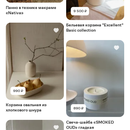
Панно в технике макраме
9 500 ₽
«Nativa»
Бельевая корзина "Excellent"
Basic collection
990 ₽
Корзина овальная из
890 ₽
хлопкового шнура
Свеча-шайба «SMOKED
OUD» гладкая