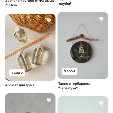
Зеркало круглое RING EDGE
голубой
390мм
3 800 ₽
1 500 ₽
Панно с гербарием
Аромат для дома
"Черемуха"