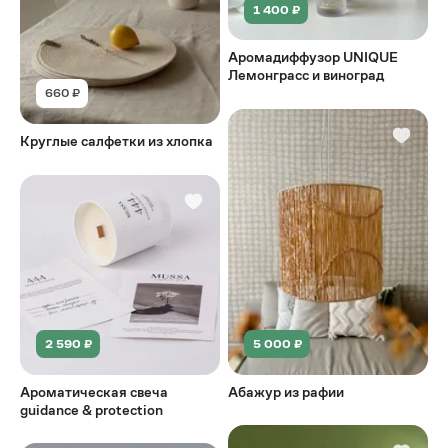
1 400 ₽
Аромадиффузор UNIQUE
Лемонграсс и виноград
660 ₽
Круглые салфетки из хлопка
2 590 ₽
5 000 ₽
Ароматическая свеча
Абажур из рафии
guidance & protection