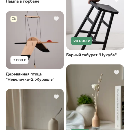
Лампа в тюрбане
29 000 ₽
Барный табурет "Цукуба"
7 000 ₽
Деревянная птица
"Невеличка-2. Журавль"