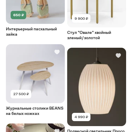
650 ₽
9 900 ₽
Интерьерный пасхальный
Стул "Овале" хвойный
зайка
зленый/золотой
27 500 ₽
Журнальные столики BEANS
на белых ножках
4 990 ₽
Подвесной светильник Просо