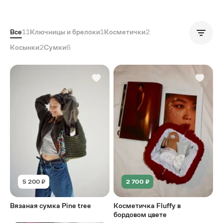
Все
11
Ключницы и брелоки
1
Косметички
2
Популярные
Косынки
2
Сумки
6
5 200 ₽
2 700 ₽
Вязаная сумка Pine tree
Косметичка Fluffy в
бордовом цвете