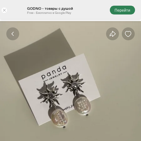
GODNO - товары с душой
×
Перейти
Free - Бесплатно в Google Play