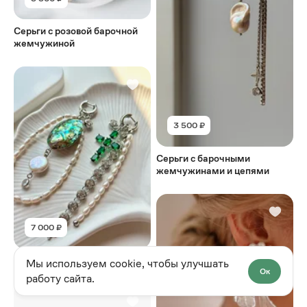
Серьги с розовой барочной
жемчужиной
3 500 ₽
Серьги с барочными
жемчужинами и цепями
7 000 ₽
Серьги Роскошь
Мы используем cookie, чтобы улучшать
Ок
работу сайта.