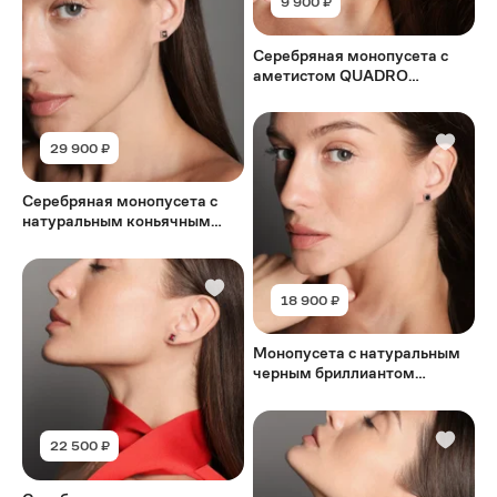
9 900 ₽
Серебряная монопусета с
аметистом QUADRO
AMETIST
29 900 ₽
Серебряная монопусета с
натуральным коньячным
бриллиантом QUADRO
COGNAC
18 900 ₽
Монопусета с натуральным
черным бриллиантом
QUADRO BLACK
22 500 ₽