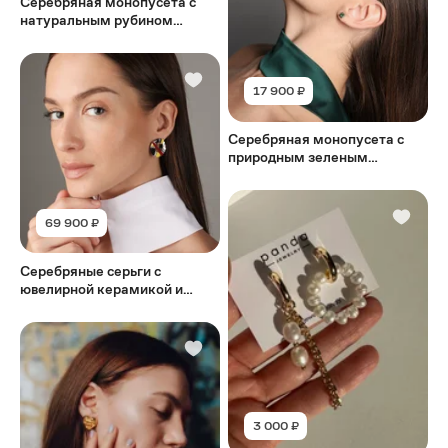
Серебряная монопусета с
натуральным рубином
QUADRO RUBY
17 900 ₽
Серебряная монопусета с
природным зеленым
гранатом цаворитом
QUADRO GRANAT
69 900 ₽
Серебряные серьги с
ювелирной керамикой и
бриллиантами MALEVICH
3 000 ₽