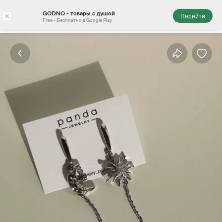
GODNO - товары с душой
×
Перейти
Free - Бесплатно в Google Play