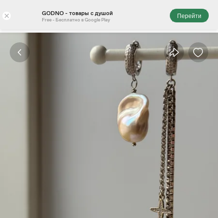
GODNO - товары с душой
×
Перейти
Free - Бесплатно в Google Play