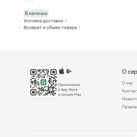
В наличии
Условия доставки
Возврат и обмен товара
О се
О нас
Приложение
в App Store
Контак
и Google Play
Новост
Правов