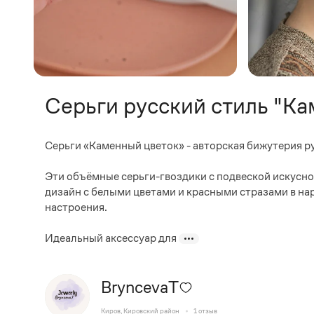
Серьги русский стиль "К
Серьги «Каменный цветок» - авторская бижутерия ру
Эти объёмные серьги-гвоздики с подвеской искусно
дизайн с белыми цветами и красными стразами в на
настроения.
Идеальный аксессуар для
BryncevaT
Киров, Кировский район
1
отзыв