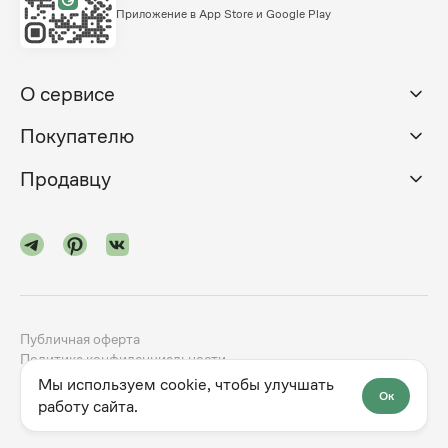
Приложение в App Store и Google Play
О сервисе
Покупателю
Продавцу
Публичная оферта
Политика конфиденциальности
Мы используем cookie, чтобы улучшать
Ок
©
2024-2026
godno.com
Разработка сайта —
dev.family
работу сайта.