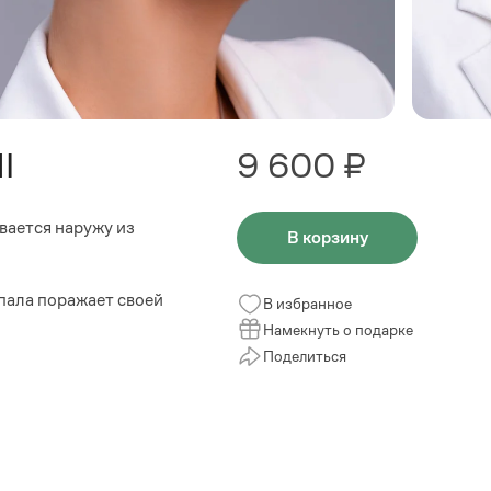
I
9 600 ₽
вается наружу из
В корзину
пала поражает своей
В избранное
Намекнуть о подарке
Поделиться