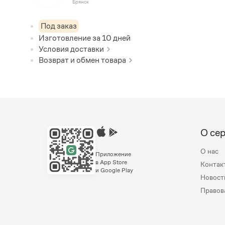
Брянск
Под заказ
Изготовление за
10
дней
Условия доставки
Возврат и обмен товара
О се
О нас
Приложение
в App Store
Контак
и Google Play
Новост
Правов