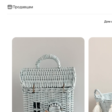
Продавцам
⁠Дом 