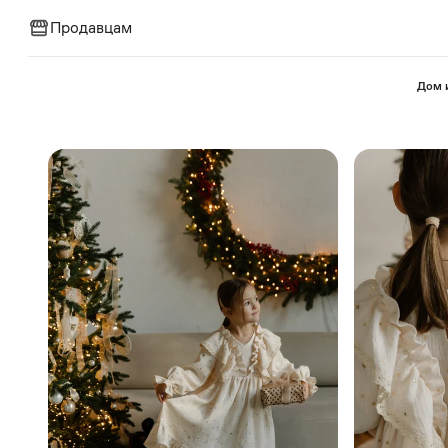
Продавцам
⁠Дом 