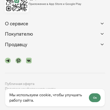
Приложение в App Store и Google Play
О сервисе
Покупателю
Продавцу
Публичная оферта
Политика конфиденциальности
Мы используем cookie, чтобы улучшать
Ок
©
2024-2026
godno.com
Разработка сайта —
dev.family
работу сайта.