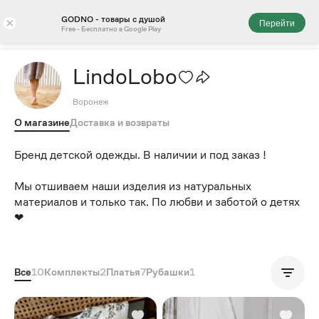
GODNO - товары с душой
×
Перейти
Free - Бесплатно в Google Play
LindoLobo
Воронеж
О магазине
Доставка и возвраты
Бренд детской одежды. В наличии и под заказ !
Мы отшиваем наши изделия из натуральных
материалов и только так. По любви и заботой о детях
❤
Все
10
Комплекты
2
Платья
7
Рубашки
1
Популярные