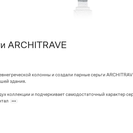
ги ARCHITRAVE
евнегреческой колонны и создали парные серьги ARCHITRAVE
шей здания.
х коллекции и подчеркивает самодостаточный характер сере
нтал