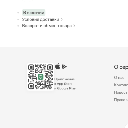
В наличии
Условия доставки
Возврат и обмен товара
О се
О нас
Приложение
в App Store
Контак
и Google Play
Новост
Правов