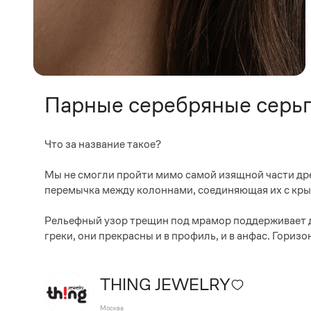
Парные серебряные серь
Что за название такое?
Мы не смогли пройти мимо самой изящной части др
перемычка между колоннами, соединяющая их с кры
Рельефный узор трещин под мрамор поддерживает ду
греки, они прекрасны и в профиль, и в анфас. Горизо
THING JEWELRY
Москва