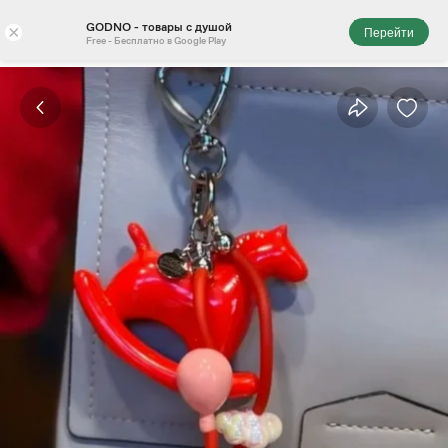
GODNO - товары с душой
×
Перейти
Free - Бесплатно в Google Play