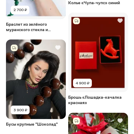
Колье «Чупа-чупс» синий
2 700 ₽
Браслет из зелёного
муранского стекла и
серебрёной лавы
4 900 ₽
Брошь «Лошадка-качалка
красная»
3 900 ₽
Бусы крупные "Шоколад"