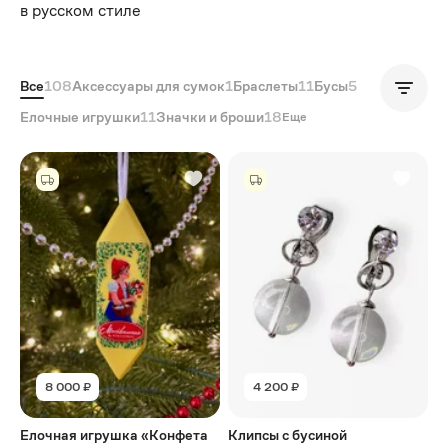
в русском стиле
Все
108
Аксессуары для сумок
1
Браслеты
11
Бусы
5
Популярные
Елочные игрушки
11
Значки и броши
18
Еще
8 000 ₽
4 200 ₽
Елочная игрушка «Конфета
Клипсы с бусиной