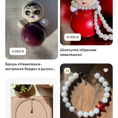
8 000 ₽
Шкатулка «Красная
4 900 ₽
неваляшка»
Брошь «Неваляшка-
матрешка Бордо» в русском
стиле