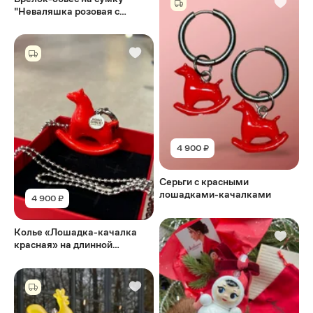
"Неваляшка розовая с
лицом" ретро
4 900 ₽
Серьги с красными
лошадками-качалками
4 900 ₽
Колье «Лошадка-качалка
красная» на длинной
цепочке