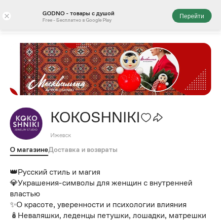
GODNO - товары с душой
×
Перейти
Free - Бесплатно в Google Play
KOKOSHNIKI
Ижевск
О магазине
Доставка и возвраты
👑Русский стиль и магия
💎Украшения-символы для женщин с внутренней
властью
✨О красоте, уверенности и психологии влияния
🪆Неваляшки, леденцы петушки, лошадки, матрешки