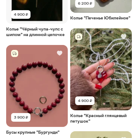
6 200 ₽
4 900 ₽
Колье "Печенье Юбилейное"
Колье "Чёрный чупа-чупс с
шипом" на длинной цепочке
4 900 ₽
Колье "Красный глянцевый
3 900 ₽
петушок"
Бусы крупные "Бургунди"