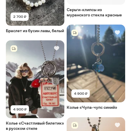
Серьги-клипсы из
муранского стекла красные
2 700 ₽
Браслет из бусин лавы, белый
4 900 ₽
Колье «Чупа-чупс синий»
4 900 ₽
Колье «Счастливый билетик»
в русском стиле