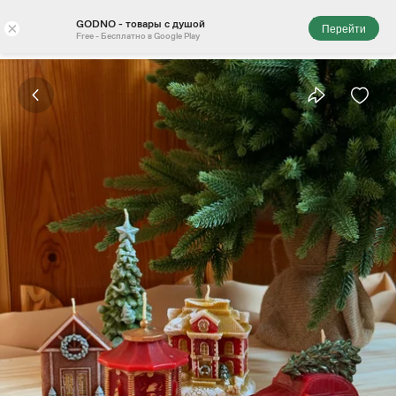
GODNO - товары с душой
×
Перейти
Free - Бесплатно в Google Play