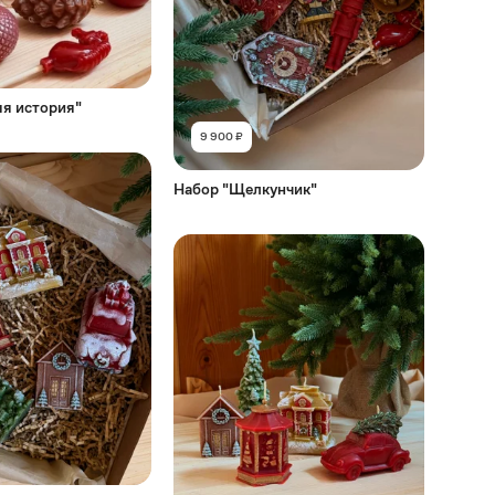
я история"
9 900 ₽
Набор "Щелкунчик"