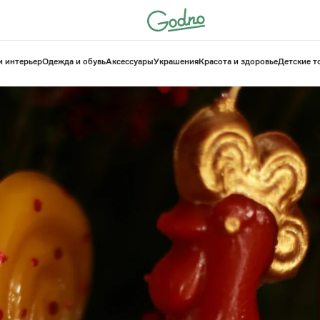
и интерьер
Одежда и обувь
Аксессуары
Украшения
Красота и здоровье
⁠Детские 