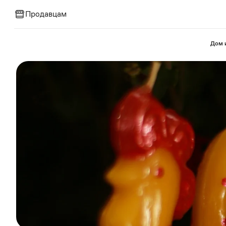
Продавцам
⁠Дом 