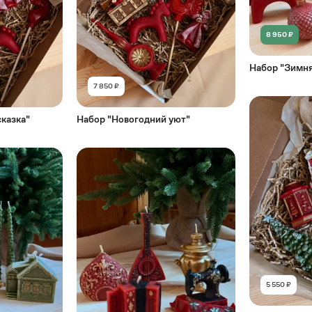
8 950 ₽
Набор "Зимня
7 850 ₽
казка"
Набор "Новогодний уют"
5 550 ₽