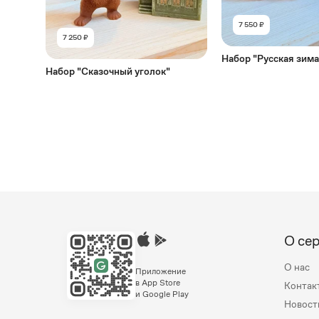
7 550 ₽
7 250 ₽
Набор "Русская зима
Набор "Сказочный уголок"
О се
О нас
Приложение
в App Store
Контак
и Google Play
Новост