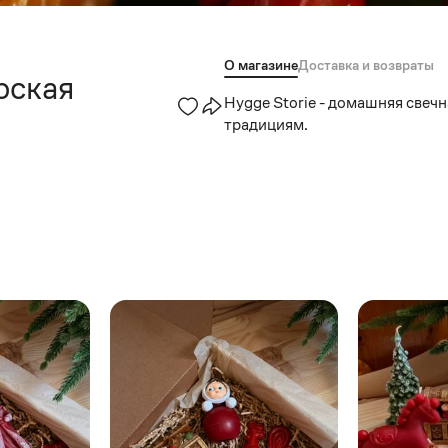
О магазине
Доставка и возвраты
рская
Hygge Storie - домашняя свеч
традициям.