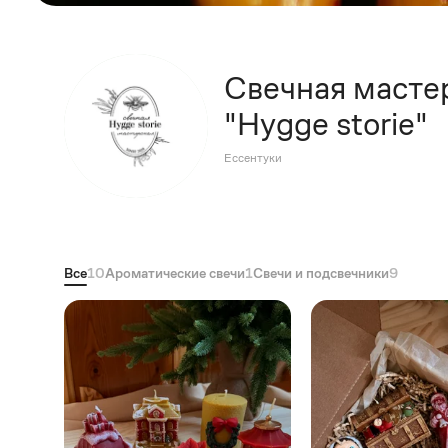
Свечная масте
"Hygge storie"
Ессентуки
Все
10
Ароматические свечи
1
Свечи и подсвечники
9