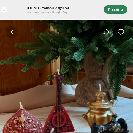
GODNO - товары с душой
×
Перейти
Free - Бесплатно в Google Play