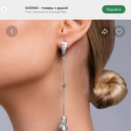
GODNO - товары с душой
×
Перейти
Free - Бесплатно в Google Play