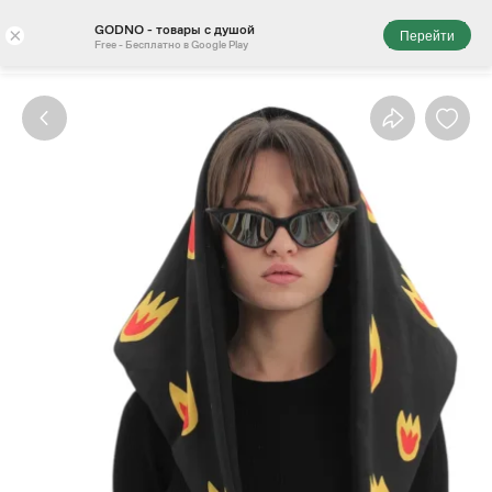
GODNO - товары с душой
×
Перейти
Free - Бесплатно в Google Play