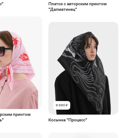
р"
Платок с авторским принтом
"Далматинец"
8 990 ₽
орским принтом
ь"
Косынка "Процесс"