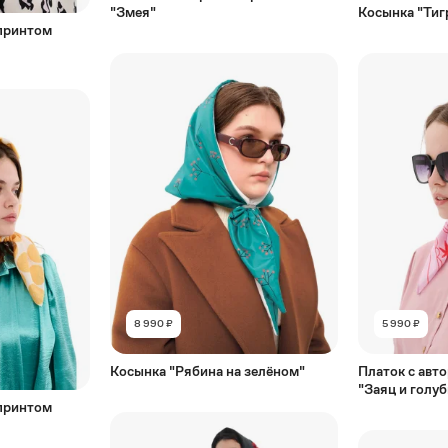
"Змея"
Косынка "Тиг
 принтом
8 990 ₽
5 990 ₽
Косынка "Рябина на зелёном"
Платок с авт
"Заяц и голуб
 принтом