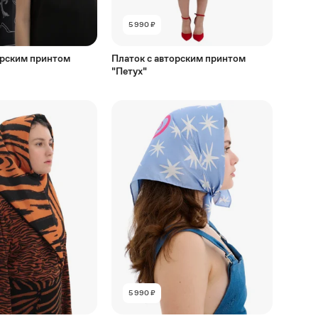
5 990 ₽
орским принтом
Платок с авторским принтом
"Петух"
5 990 ₽