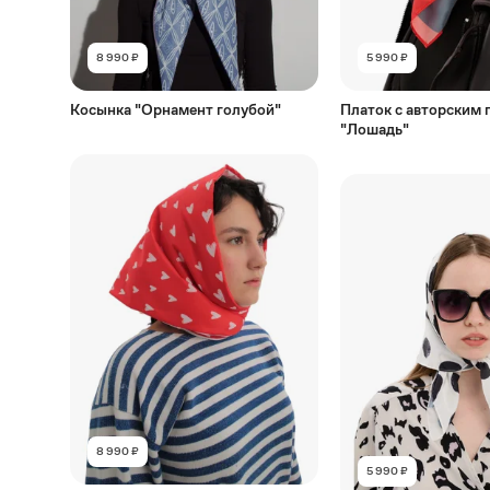
8 990 ₽
5 990 ₽
Косынка "Орнамент голубой"
Платок с авторским
"Лошадь"
8 990 ₽
5 990 ₽