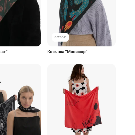
8 990 ₽
нат"
Косынка "Маникюр"