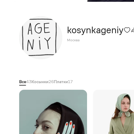
kosynkageniy
Москва
Все
43
Косынки
26
Платки
17