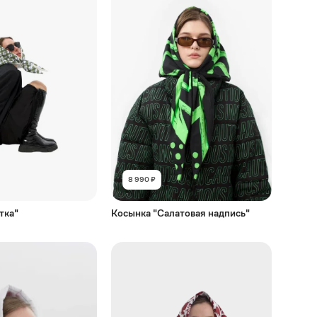
8 990 ₽
тка"
Косынка "Салатовая надпись"