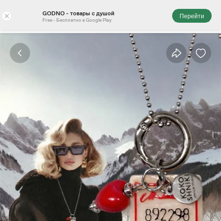
GODNO - товары с душой
×
Перейти
Free - Бесплатно в Google Play