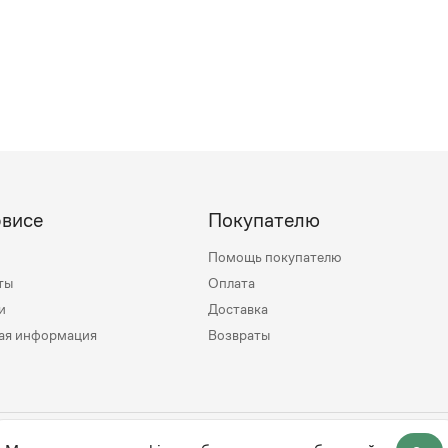
рвисе
Покупателю
Помощь покупателю
ты
Оплата
и
Доставка
ая информация
Возвраты
mily