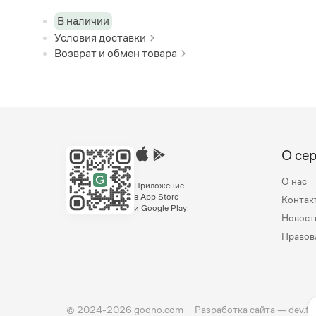
В наличии
Условия доставки
Возврат и обмен товара
О се
О нас
Приложение
в App Store
Контак
и Google Play
Новост
Правов
©
2024-2026
godno.com
Разработка сайта —
dev.fa