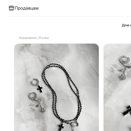
Продавцам
⁠Дом 
Украшения
/
Колье