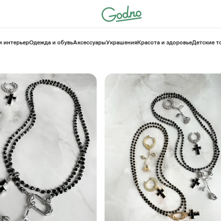
и интерьер
Одежда и обувь
Аксессуары
Украшения
Красота и здоровье
⁠Детские 