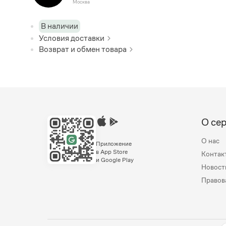
Москва
В наличии
Условия доставки
Возврат и обмен товара
О се
О нас
Приложение
в App Store
Контак
и Google Play
Новост
Правов