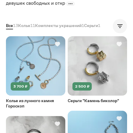
девушек свободных и откр
Все
13
Колье
11
Комплекты украшений
1
Серьги
1
Популярные
3 700 ₽
2 500 ₽
Колье из лунного камня
Серьги "Камень биколор"
Гороскоп