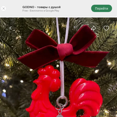
GODNO - товары с душой
×
Перейти
Free - Бесплатно в Google Play