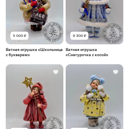
5 000 ₽
6 300 ₽
Ватная игрушка «Школьница
Ватная игрушка
с букварем»
«Снегурочка с косой»