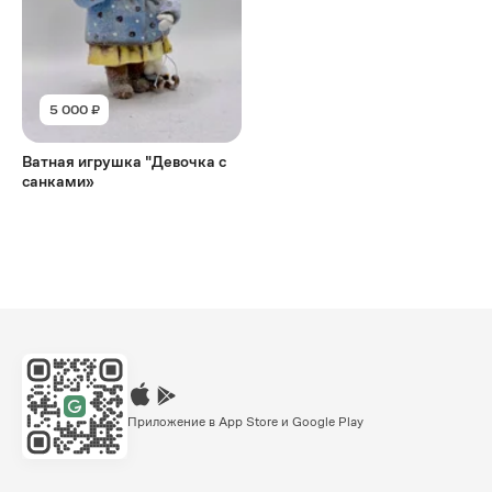
5 000 ₽
Ватная игрушка "Девочка с
санками»
Приложение в App Store и Google Play