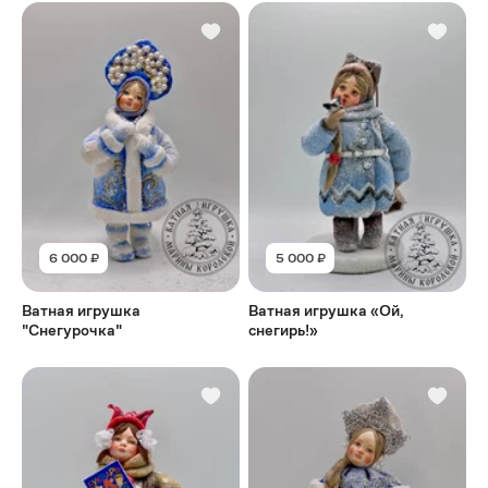
6 000 ₽
5 000 ₽
Ватная игрушка
Ватная игрушка «Ой,
"Снегурочка"
снегирь!»