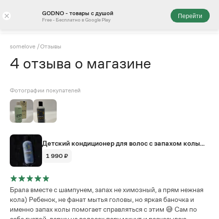
GODNO - товары с душой
×
Перейти
Free - Бесплатно в Google Play
somelove
/
Отзывы
4
отзыва
о магазине
Фотографии покупателей
Детский кондиционер для волос с запахом колы
somelove, 250 мл
1 990 ₽
Брала вместе с шампунем, запах не химозный, а прям нежная
кола) Ребенок, не фанат мытья головы, но яркая баночка и
именно запах колы помогает справляться с этим 😅 Сам по
себе густой, держу на волосах пару минут и расчесываю,