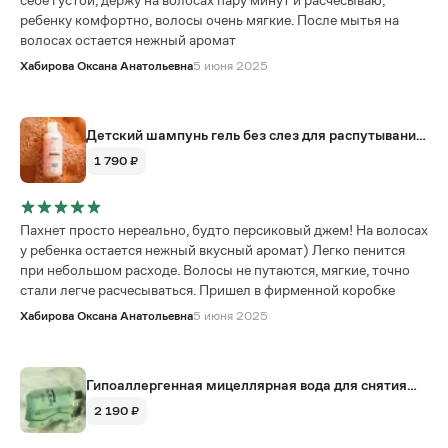
ребенку комфортно, волосы очень мягкие. После мытья на
волосах остается нежный аромат
Хабирова Оксана Анатольевна
5 июня 2025
Детский шампунь гель без слез для распутывания
волос somelove, 250 мл
1 790 ₽
Пахнет просто нереально, будто персиковый джем! На волосах
у ребенка остается нежный вкусный аромат) Легко пенится
при небольшом расходе. Волосы не путаются, мягкие, точно
стали легче расчесываться. Пришел в фирменной коробке
Хабирова Оксана Анатольевна
5 июня 2025
Гипоаллергенная мицеллярная вода для снятия
макияжа с лица и глаз, 250 мл
2 190 ₽