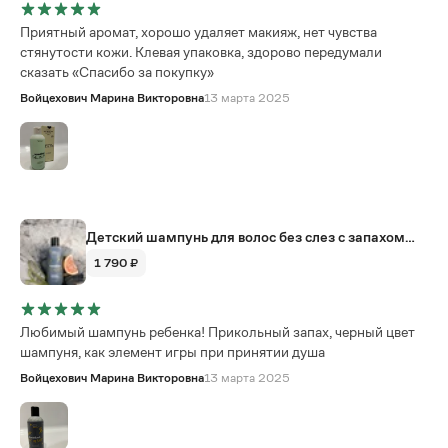
Приятный аромат, хорошо удаляет макияж, нет чувства
стянутости кожи. Клевая упаковка, здорово передумали
сказать «Спасибо за покупку»
Войцехович Марина Викторовна
13 марта 2025
Детский шампунь для волос без слез с запахом
колы somelove, 250 мл
1 790 ₽
Любимый шампунь ребенка! Прикольный запах, черный цвет
шампуня, как элемент игры при принятии душа
Войцехович Марина Викторовна
13 марта 2025