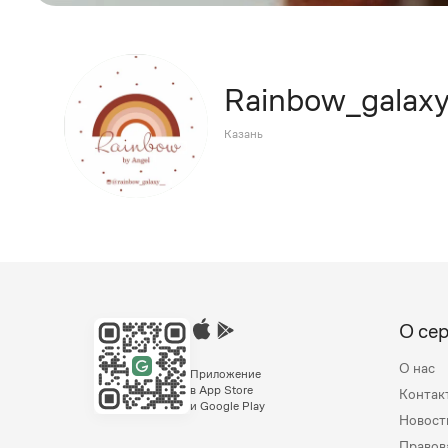
Rainbow_galax
Казань
О се
О нас
Приложение
в App Store
Контак
и Google Play
Новост
Правов