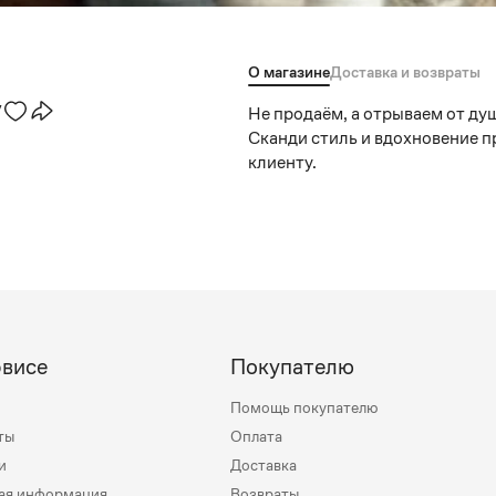
О магазине
Доставка и возвраты
y
Не продаём, а отрываем от ду
Сканди стиль и вдохновение 
клиенту.
рвисе
Покупателю
Помощь покупателю
ты
Оплата
и
Доставка
ая информация
Возвраты