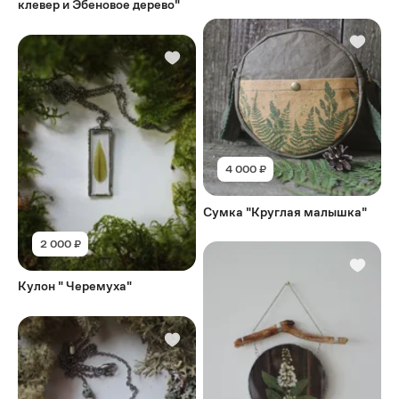
клевер и Эбеновое дерево"
4 000 ₽
Сумка "Круглая малышка"
2 000 ₽
Кулон " Черемуха"