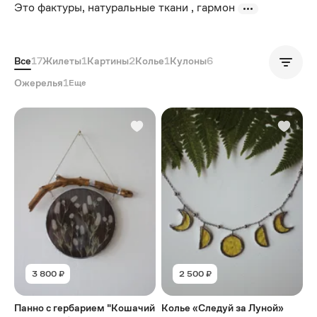
Это фактуры, натуральные ткани , гармон
Все
17
Жилеты
1
Картины
2
Колье
1
Кулоны
6
Популярные
Ожерелья
1
Еще
3 800 ₽
2 500 ₽
Панно с гербарием "Кошачий
Колье «Следуй за Луной»