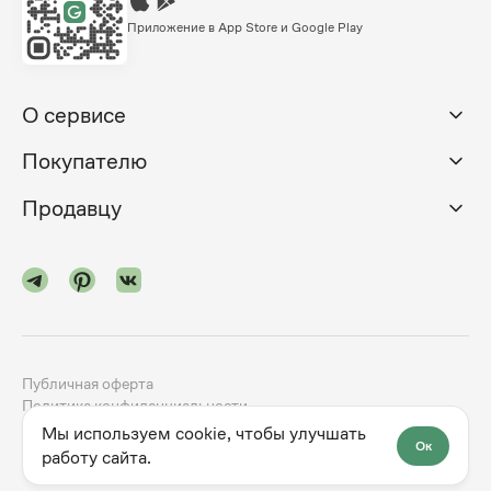
Приложение в App Store и Google Play
О сервисе
Покупателю
Продавцу
Публичная оферта
Политика конфиденциальности
Мы используем cookie, чтобы улучшать
Ок
©
2024-2026
godno.com
Разработка сайта —
dev.family
работу сайта.