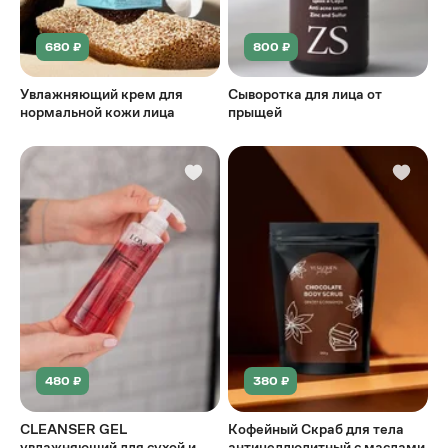
680 ₽
800 ₽
Увлажняющий крем для
Сыворотка для лица от
нормальной кожи лица
прыщей
480 ₽
380 ₽
CLEANSER GEL
Кофейный Скраб для тела
увлажняющий для сухой и
антицеллюлитный с маслами