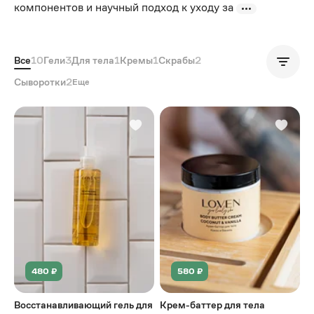
компонентов и научный подход к уходу за
Все
10
Гели
3
Для тела
1
Кремы
1
Скрабы
2
Популярные
Сыворотки
2
Еще
480 ₽
580 ₽
Восстанавливающий гель для
Крем-баттер для тела