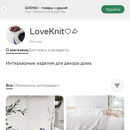
GODNO - товары с душой
×
Перейти
Free - Бесплатно в Google Play
LoveKnit
Москва
О магазине
Доставка и возвраты
Интерьерные изделия для декора дома
Все
5
Элементы интерьера
5
Популярные