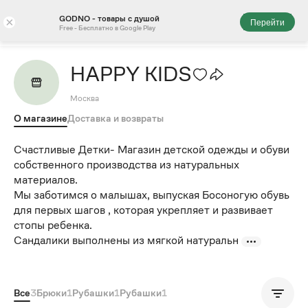
GODNO - товары с душой
×
Перейти
Free - Бесплатно в Google Play
HAPPY KIDS
Москва
О магазине
Доставка и возвраты
Счастливые Детки- Магазин детской одежды и обуви
собственного производства из натуральных
материалов.
Мы заботимся о малышах, выпуская Босоногую обувь
для первых шагов , которая укрепляет и развивает
стопы ребенка.
Сандалики выполнены из мягкой натуральн
Все
3
Брюки
1
Рубашки
1
Рубашки
1
Популярные