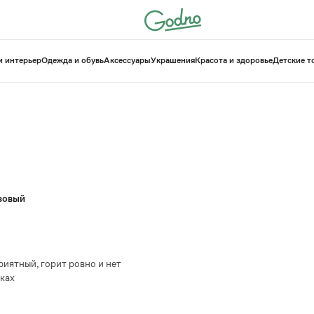
и интерьер
Одежда и обувь
Аксессуары
Украшения
Красота и здоровье
⁠Детские 
озовый
риятный, горит ровно и нет
чках