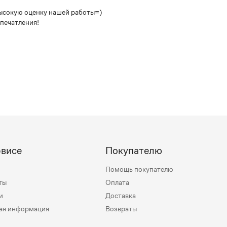
высокую оценку нашей работы=)
впечатления!
рвисе
Покупателю
Помощь покупателю
ты
Оплата
и
Доставка
ая информация
Возвраты