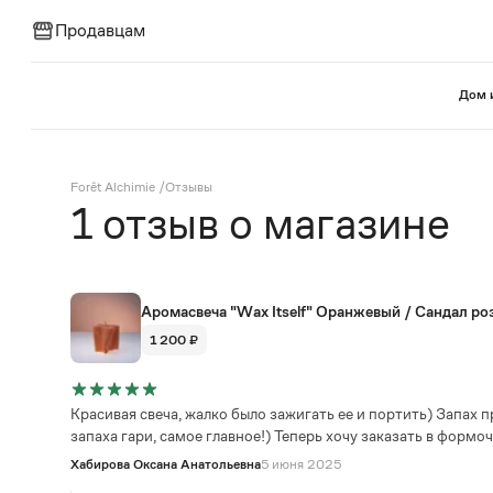
Продавцам
⁠Дом 
Forêt Alchimie
/
Отзывы
1
отзыв
о магазине
Аромасвеча "Wax Itself" Оранжевый / Сандал р
1 200 ₽
Красивая свеча, жалко было зажигать ее и портить) Запах п
запаха гари, самое главное!) Теперь хочу заказать в формо
Хабирова Оксана Анатольевна
5 июня 2025