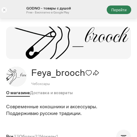
GODNO - товары с душой
×
Перейти
Free - Бесплатно в Google Play
Feya_brooch
Чебоксары
О магазине
Доставка и возвраты
Современные кокошники и аксессуары.
Поддерживаю русские традиции.
Все
33
Ободки
32
Чокеры
1