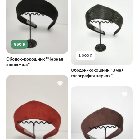
950 ₽
1 000 ₽
Ободок-кокошник "Черная
экозамша"
Ободок-кокошник "Змея
голография черная"