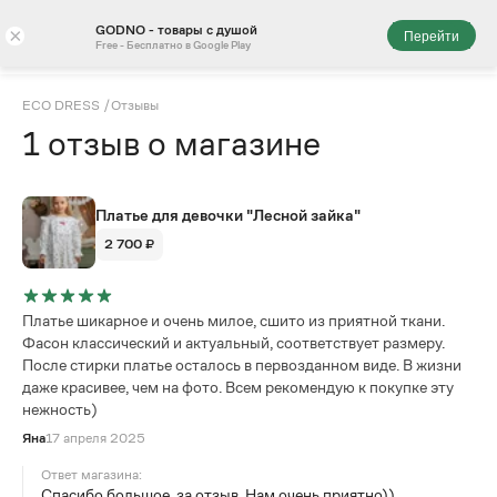
GODNO - товары с душой
×
Перейти
Free - Бесплатно в Google Play
ECO DRESS
/
Отзывы
1
отзыв
о магазине
Платье для девочки "Лесной зайка"
2 700 ₽
Платье шикарное и очень милое, сшито из приятной ткани.
Фасон классический и актуальный, соответствует размеру.
После стирки платье осталось в первозданном виде. В жизни
даже красивее, чем на фото. Всем рекомендую к покупке эту
нежность)
Яна
17 апреля 2025
Ответ магазина:
Спасибо большое, за отзыв. Нам очень приятно))