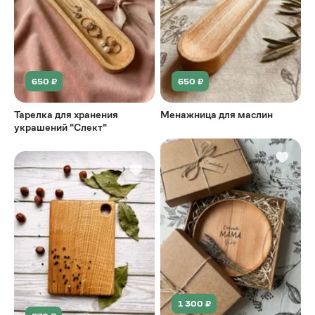
650 ₽
650 ₽
Тарелка для хранения
Менажница для маслин
украшений "Слект"
1 300 ₽