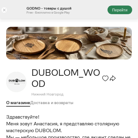
GODNO - товары с душой
×
Перейти
Free - Бесплатно в Google Play
DUBOLOM_WO
OD
Нижний Новгород
О магазине
Доставка и возвраты
Здравствуйте!
Меня зовут Анастасия, я представляю столярную
мастерскую DUBOLOM.
Мы — небольшое производство, где акцент сделан не