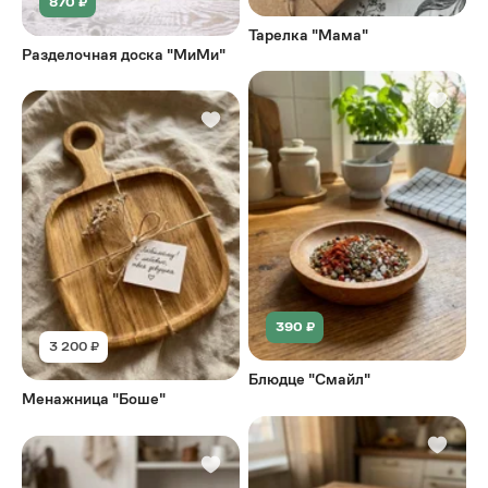
870 ₽
Тарелка "Мама"
Разделочная доска "МиМи"
390 ₽
3 200 ₽
Блюдце "Смайл"
Менажница "Боше"