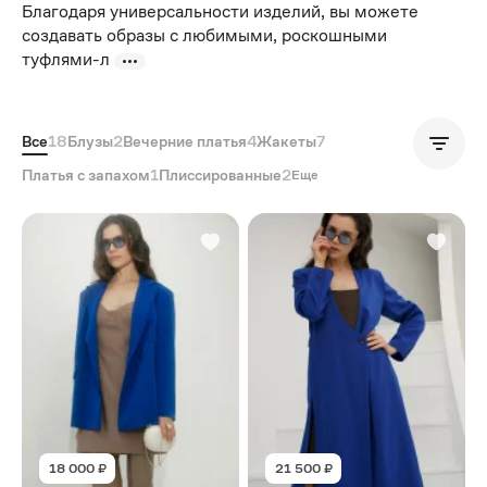
Благодаря универсальности изделий, вы можете
создавать образы с любимыми, роскошными
туфлями-л
Все
18
Блузы
2
Вечерние платья
4
Жакеты
7
Популярные
Платья с запахом
1
Плиссированные
2
Еще
18 000 ₽
21 500 ₽