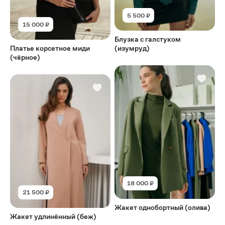
5 500 ₽
15 000 ₽
Блузка с галстуком
Платье корсетное миди
(изумруд)
(чёрное)
18 000 ₽
21 500 ₽
Жакет однобортный (олива)
Жакет удлинённый (беж)