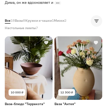
Дима, он же вдохновляет и
Все
18
Вазы
8
Кружки и чашки
1
Миски
2
Популярные
Настольные лампы
7
10 000 ₽
12 300 ₽
Ваза-блюдо "Терракота"
Ваза "Антея"