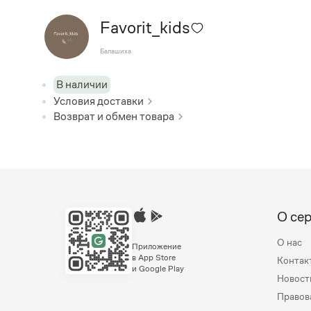
Favorit_kids
Балашиха
В наличии
Условия доставки
Возврат и обмен товара
О се
О нас
Приложение
в App Store
Контак
и Google Play
Новост
Правов