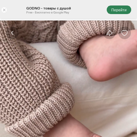
GODNO - товары с душой
×
Перейти
Free - Бесплатно в Google Play