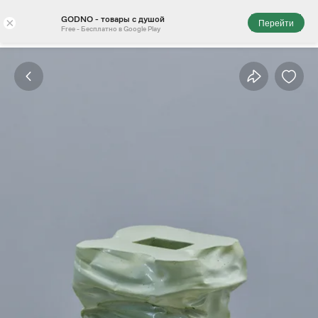
GODNO - товары с душой
×
Перейти
Free - Бесплатно в Google Play