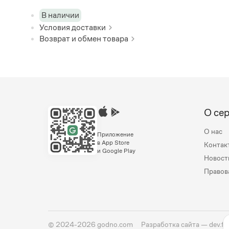
В наличии
Условия доставки
Возврат и обмен товара
О се
О нас
Приложение
в App Store
Контак
и Google Play
Новост
Правов
©
2024-2026
godno.com
Разработка сайта —
dev.fa