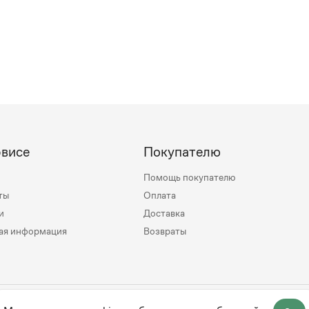
рвисе
Покупателю
Помощь покупателю
ты
Оплата
и
Доставка
ая информация
Возвраты
mily