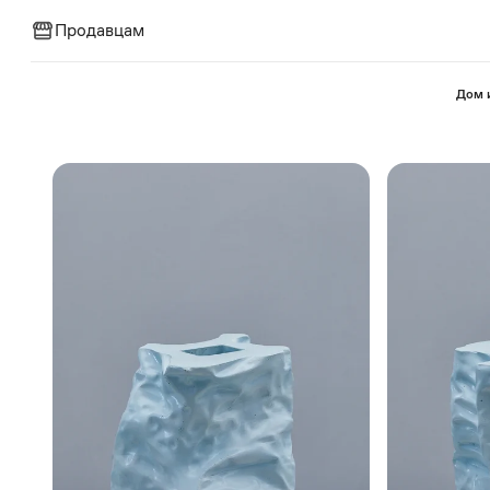
Продавцам
⁠Дом 