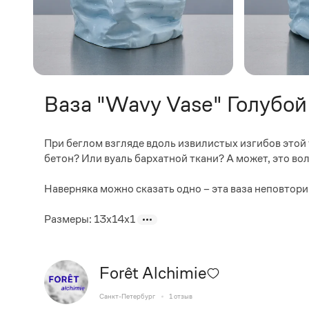
Ваза "Wavy Vase" Голубой
При беглом взгляде вдоль извилистых изгибов этой
бетон? Или вуаль бархатной ткани? А может, это во
Наверняка можно сказать одно – эта ваза неповтор
Размеры: 13x14x1
Forêt Alchimie
Санкт-Петербург
1
отзыв