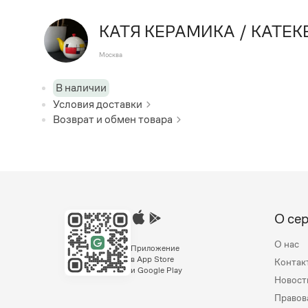
КАТЯ КЕРАМИКА / KATEK
Москва
В наличии
Условия доставки
Возврат и обмен товара
О се
О нас
Приложение
в App Store
Контак
и Google Play
Новост
Правов