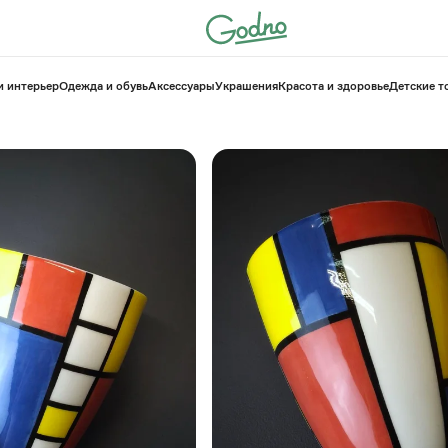
и интерьер
Одежда и обувь
Аксессуары
Украшения
Красота и здоровье
⁠Детские 