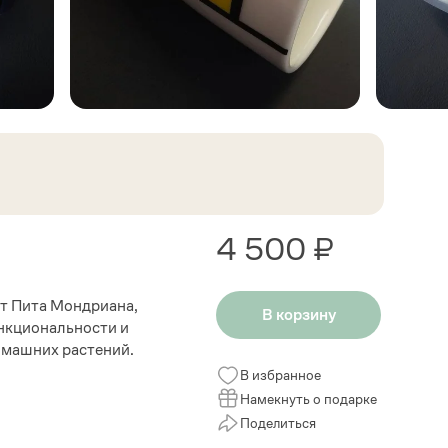
4 500 ₽
от Пита Мондриана,
В корзину
ункциональности и
домашних растений.
В избранное
Намекнуть о подарке
Поделиться