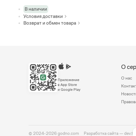
В наличии
Условия доставки
Возврат и обмен товара
О се
О нас
Приложение
в App Store
Контак
и Google Play
Новост
Правов
©
2024-2026
godno.com
Разработка сайта —
dev.fa