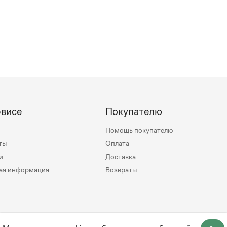
рвисе
Покупателю
Помощь покупателю
ты
Оплата
и
Доставка
ая информация
Возвраты
mily