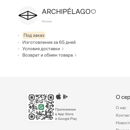
ARCHIPÉLAGO
Москва
Под заказ
Изготовление за
65
дней
Условия доставки
Возврат и обмен товара
О се
О нас
Приложение
в App Store
Контак
и Google Play
Новост